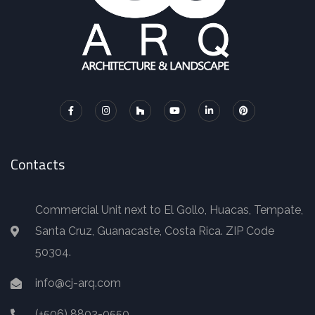
Contacts
Commercial Unit next to El Gollo, Huacas, Tempate,
Santa Cruz, Guanacaste, Costa Rica. ZIP Code
50304.
info@cj-arq.com
(+506) 8802-0550