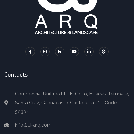
Contacts
Commercial Unit next to El Gollo, Huacas, Tempate,
Santa Cruz, Guanacaste, Costa Rica. ZIP Code
50304.
info@cj-arq.com