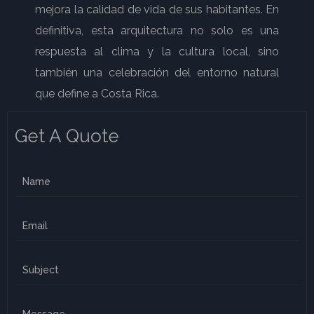
mejora la calidad de vida de sus habitantes. En
definitiva, esta arquitectura no solo es una
respuesta al clima y la cultura local, sino
también una celebración del entorno natural
que define a Costa Rica.
Get A Quote
N
a
m
E
e
m
a
S
i
u
l
b
C