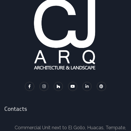
*
Contacts
Commercial Unit next to El Gollo, Huacas, Tempate,